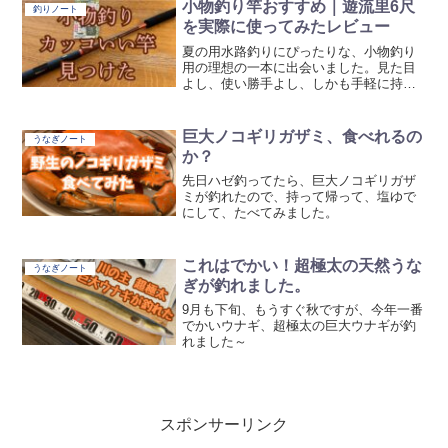
小物釣り竿おすすめ｜遊流里6尺
釣りノート
を実際に使ってみたレビュー
夏の用水路釣りにぴったりな、小物釣り
用の理想の一本に出会いました。見た目
よし、使い勝手よし、しかも手軽に持ち
出せる！ブログで詳しく紹介します。
巨大ノコギリガザミ、食べれるの
うなぎノート
か？
先日ハゼ釣ってたら、巨大ノコギリガザ
ミが釣れたので、持って帰って、塩ゆで
にして、たべてみました。
これはでかい！超極太の天然うな
うなぎノート
ぎが釣れました。
9月も下旬、もうすぐ秋ですが、今年一番
でかいウナギ、超極太の巨大ウナギが釣
れました～
スポンサーリンク