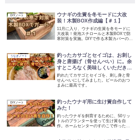
ウナギの生簀を冬モードに大改
DIYノート
装！木製BOX作成編【＃１】
11月に入り、ウナギの生簀を冬モードに
大改装！発泡スチロールと木製BOXで防
寒対策を実施。DIYで作る木製カバーの作
り方を詳しく紹介します。ウナギ飼育日
記
釣ったカサゴとセイゴは、お刺し
うなぎノート
身と唐揚げ（骨せんべい）に。余
すところなく美味しくいただきま
した。
釣れたてカサゴとセイゴを、刺し身と骨
せんべいにしてみました。ビールのおつ
まみに最高です。
釣ったウナギ用に生け簀自作して
DIYノート
みた！
釣ったウナギを飼育するために、50リッ
トルのプランターを使って生け簀を自
作。ホームセンターのすのこで作った脱
走防止蓋の工夫も紹介しています。