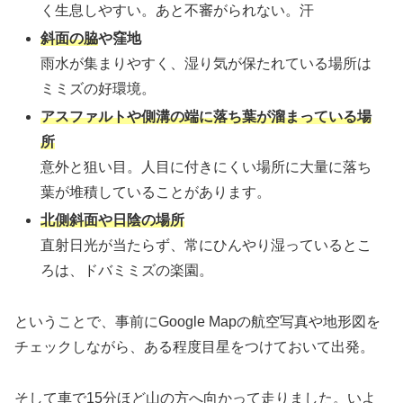
く生息しやすい。あと不審がられない。汗
斜面の脇
や窪地
雨水が集まりやすく、湿り気が保たれている場所は
ミミズの好環境。
アスファルトや側溝の端に落ち葉が溜まっている場
所
意外と狙い目。人目に付きにくい場所に大量に落ち
葉が堆積していることがあります。
北側斜面や日陰の場所
直射日光が当たらず、常にひんやり湿っているとこ
ろは、ドバミミズの楽園。
ということで、事前にGoogle Mapの航空写真や地形図を
チェックしながら、ある程度目星をつけておいて出発。
そして車で15分ほど山の方へ向かって走りました。いよ