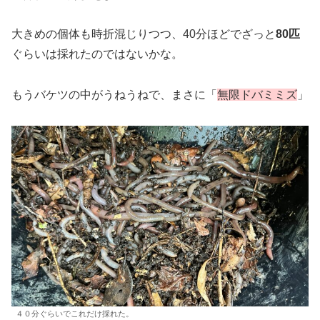
大きめの個体も時折混じりつつ、40分ほどでざっと
80匹
ぐらいは採れたのではないかな。
もうバケツの中がうねうねで、まさに「
無限ドバミミズ
」
４０分ぐらいでこれだけ採れた。