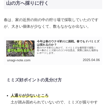
山の方へ採りに行く
春は、家の近所の街の中の狩り場で採取していたのです
が、大きい個体が少なくて、数もなかなか出ない。
今年は春のウナギ釣りに挑戦。春でもドバミミズ
は採れるのか？
春のウナギ釣りに向けて、ドバミミズを都市部で採取！
冬〜春のミミズ採りのコツや注意点、実際に採れた場所を
レポートします。
2025.04.06
unagi-note.com
ミミズ好ポイントの見分け方
人通りが少ないところ
土が踏み固められていないので、ミミズが掘りやす