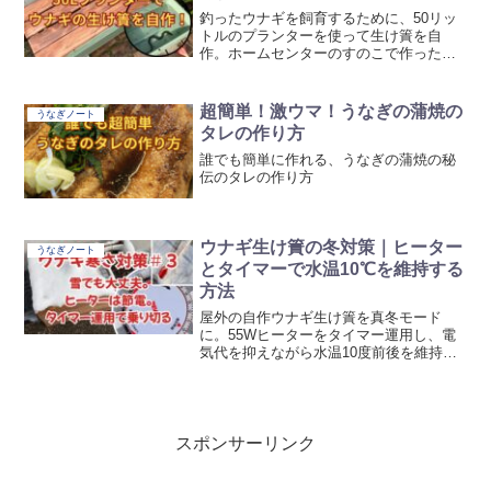
釣ったウナギを飼育するために、50リッ
トルのプランターを使って生け簀を自
作。ホームセンターのすのこで作った脱
走防止蓋の工夫も紹介しています。
超簡単！激ウマ！うなぎの蒲焼の
うなぎノート
タレの作り方
誰でも簡単に作れる、うなぎの蒲焼の秘
伝のタレの作り方
ウナギ生け簀の冬対策｜ヒーター
うなぎノート
とタイマーで水温10℃を維持する
方法
屋外の自作ウナギ生け簀を真冬モード
に。55Wヒーターをタイマー運用し、電
気代を抑えながら水温10度前後を維持で
きるか検証。雪の日の水温や生存状況を
記録。
スポンサーリンク