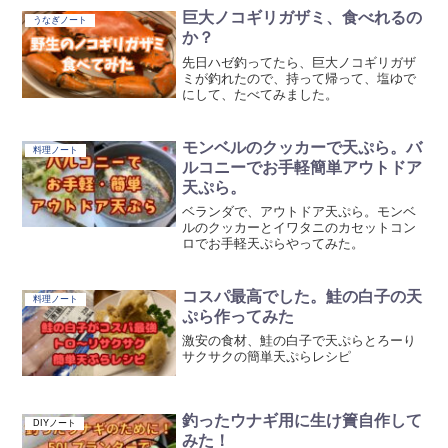
巨大ノコギリガザミ、食べれるの
うなぎノート
か？
先日ハゼ釣ってたら、巨大ノコギリガザ
ミが釣れたので、持って帰って、塩ゆで
にして、たべてみました。
モンベルのクッカーで天ぷら。バ
料理ノート
ルコニーでお手軽簡単アウトドア
天ぷら。
ベランダで、アウトドア天ぷら。モンベ
ルのクッカーとイワタニのカセットコン
ロでお手軽天ぷらやってみた。
コスパ最高でした。鮭の白子の天
料理ノート
ぷら作ってみた
激安の食材、鮭の白子で天ぷらとろーり
サクサクの簡単天ぷらレシピ
釣ったウナギ用に生け簀自作して
DIYノート
みた！