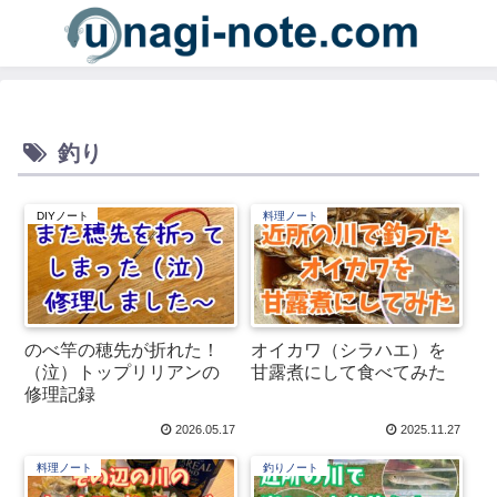
釣り
DIYノート
料理ノート
のべ竿の穂先が折れた！
オイカワ（シラハエ）を
（泣）トップリリアンの
甘露煮にして食べてみた
修理記録
2026.05.17
2025.11.27
料理ノート
釣りノート