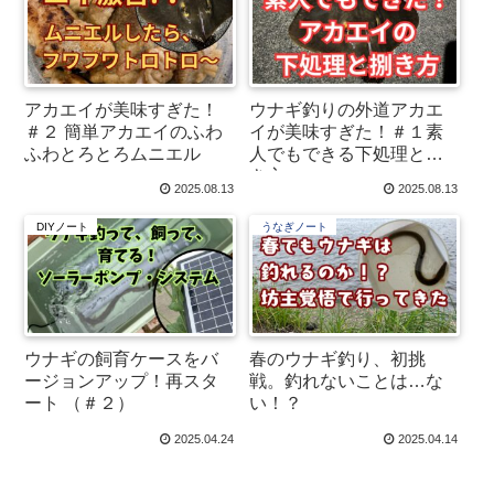
アカエイが美味すぎた！
ウナギ釣りの外道アカエ
＃２ 簡単アカエイのふわ
イが美味すぎた！＃１素
ふわとろとろムニエル
人でもできる下処理と捌
き方
2025.08.13
2025.08.13
DIYノート
うなぎノート
ウナギの飼育ケースをバ
春のウナギ釣り、初挑
ージョンアップ！再スタ
戦。釣れないことは…な
ート （＃２）
い！？
2025.04.24
2025.04.14