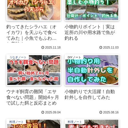
釣ってきたシラハエ（オ
小物釣りポイント｜実は
イカワ）を天ぷらで食べ
近所の川や用水路で魚が
てみた｜小魚でもふわっ
釣れる
と美味！
2025.11.18
2025.11.03
うなぎノート
DIYノート
ウナギ飼育の難関「エサ
小物釣りで大活躍！自動
食べない問題」開始4ヶ月
針外しを自作してみた
で試した餌と反応まとめ
2025.09.04
2025.08.16
料理ノート
料理ノート