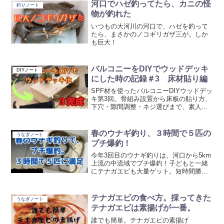
河口でハゼ釣ってたら、カニの怪
釣りノート
物が釣れた
いつもの大河川の河口で、ハゼを釣って
たら、まさかのノコギリガザ三が。しか
も巨大！
バルコニーをDIYでウッドデッキ
DIYノート
にした時の記録＃3 床材貼り編
SPF材を使ったバルコニーDIYウッドデッ
キ第3回。骨組み設置から床板の貼り方、
下穴・隙間調整・ネジ選びまで、素人で
も完成させた実体験を解説します。
春のウナギ釣り、３時間で５匹の
うなぎノート
プチ爆釣！
今年3回目のウナギ釣りは、河口から5km
上流の中流域でプチ爆釣！子どもと一緒
にテナガエビも大量ゲット。短時間勝負
で5匹の釣果を達成！
テナガエビの食べ方。採ってきた
うなぎノート
テナガエビは素揚げが一番。
誰でも簡単。テナガエビの素揚げ