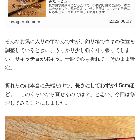
みたレビュー
夏の用水路釣りにぴったりな、小物釣り用の理想の一本に
出会いました。見た目よし、使い勝手よし、しかも手軽に
持ち出せる！ブログで詳しく紹介します。
2025.08.07
unagi-note.com
そんなお気に入りの竿なんですが、釣り場でウキの位置を
調整しているときに、うっかり少し強く引っ張ってしま
い、
サキッチョがポキッ。
一瞬で心も折れて、そのまま帰
宅。
折れたのは本当に先端だけで
、長さにしてわずか1.5cmほ
ど
。「このくらいなら直せるのでは？」と思い、今回は修
理してみることにしました。