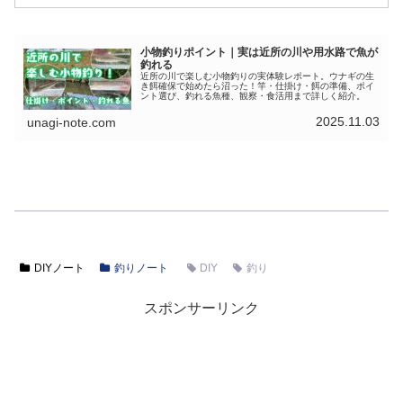
小物釣りポイント｜実は近所の川や用水路で魚が
釣れる
近所の川で楽しむ小物釣りの実体験レポート。ウナギの生
き餌確保で始めたら沼った！竿・仕掛け・餌の準備、ポイ
ント選び、釣れる魚種、観察・食活用まで詳しく紹介。
2025.11.03
unagi-note.com
DIYノート
釣りノート
DIY
釣り
スポンサーリンク