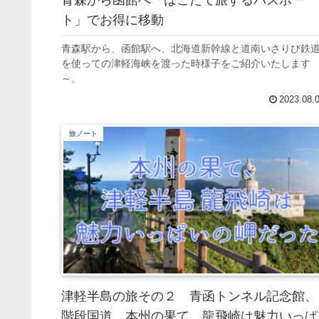
ト」でお得に移動
青森駅から、函館駅へ、北海道新幹線と道南いさりび鉄
を使っての津軽海峡を渡った時様子をご紹介いたします
～。
2023.08.
旅ノート
津軽半島の旅その２ 青函トンネル記念館、
階段国道、本州の果て、龍飛崎は魅力いっぱ