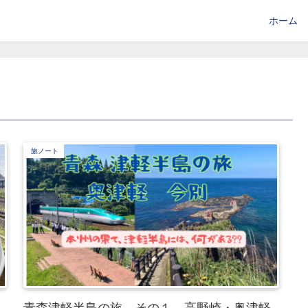
ホーム
旅ノート
青森津軽半島の旅 その１ 高野崎・奥津軽