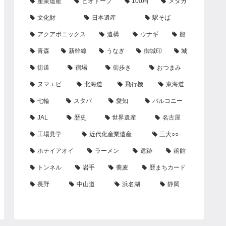
産業遺産
ビオトープ
100均
メダカ
文化財
日本遺産
駅そば
アクアポニックス
遺構
ウナギ
船
青森
新幹線
うなぎ
御城印
城
街道
宿場
街歩き
おつまみ
ヌマエビ
北海道
飛行機
東海道
七輪
スタバ
愛知
バルコニー
JAL
歴史
世界遺産
名古屋
工場見学
近代化産業遺産
三大○○
ホテイアオイ
ラーメン
遺跡
函館
トンネル
岩手
蕎麦
歴まちカード
長野
中山道
浜名湖
静岡