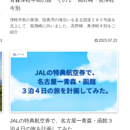
今別
道
津軽半島の東側、陸奥湾の海沿いを走る国道２８０号線を
北上して、龍飛崎に向いました。高野崎、奥津軽今別をご
紹介
01
2023.07.22
旅ノート
JALの特典航空券で、名古屋ー青森・函館３
泊４日の旅を計画してみた。