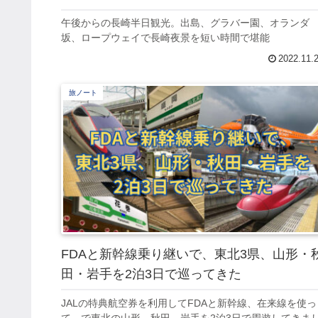
午後からの長崎半日観光。出島、グラバー園、オランダ
坂、ロープウェイで長崎夜景を短い時間で堪能
2022.11.
旅ノート
FDAと新幹線乗り継いで、東北3県、山形・
田・岩手を2泊3日で巡ってきた
JALの特典航空券を利用してFDAと新幹線、在来線を使っ
て、で東北の山形、秋田、岩手を2泊3日で周遊してきま