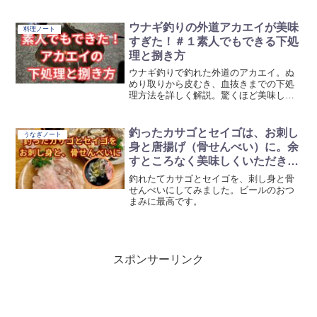
くて、便利だった。
ウナギ釣りの外道アカエイが美味
料理ノート
すぎた！＃１素人でもできる下処
理と捌き方
ウナギ釣りで釣れた外道のアカエイ。ぬ
めり取りから皮むき、血抜きまでの下処
理方法を詳しく解説。驚くほど美味しい
食べ方も紹介します。
釣ったカサゴとセイゴは、お刺し
うなぎノート
身と唐揚げ（骨せんべい）に。余
すところなく美味しくいただきま
した。
釣れたてカサゴとセイゴを、刺し身と骨
せんべいにしてみました。ビールのおつ
まみに最高です。
スポンサーリンク