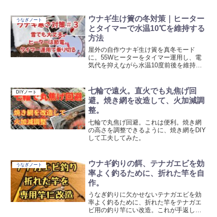
リアルな記録を紹介。
ウナギ生け簀の冬対策｜ヒーター
うなぎノート
とタイマーで水温10℃を維持する
方法
屋外の自作ウナギ生け簀を真冬モード
に。55Wヒーターをタイマー運用し、電
気代を抑えながら水温10度前後を維持で
きるか検証。雪の日の水温や生存状況を
記録。
七輪で遠火。直火でも丸焦げ回
DIYノート
避。焼き網を改造して、火加減調
整。
七輪で丸焦げ回避。これは便利。焼き網
の高さを調整できるように、焼き網をDIY
して工夫してみた。
ウナギ釣りの餌、テナガエビを効
うなぎノート
率よく釣るために、折れた竿を自
作。
うなぎ釣りに欠かせないテナガエビを効
率よく釣るために、折れた竿をテナガエ
ビ用の釣り竿にい改造。これが手返し良