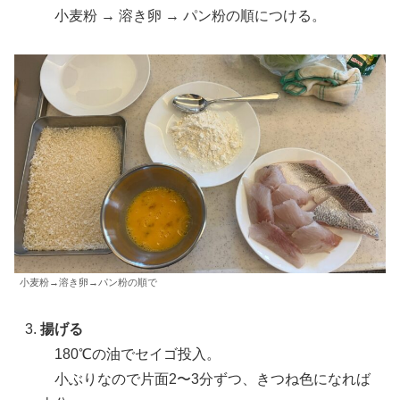
小麦粉 → 溶き卵 → パン粉の順につける。
小麦粉→溶き卵→パン粉の順で
揚げる
180℃の油でセイゴ投入。
小ぶりなので片面2〜3分ずつ、きつね色になれば