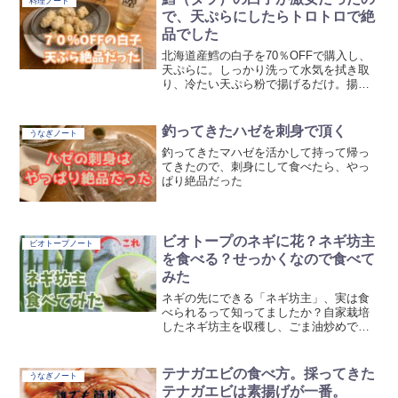
料理ノート
で、天ぷらにしたらトロトロで絶
品でした
北海道産鱈の白子を70％OFFで購入し、
天ぷらに。しっかり洗って水気を拭き取
り、冷たい天ぷら粉で揚げるだけ。揚げ
たてはサクサクふわふわで、塩とハイボ
ールがよく合いました。
釣ってきたハゼを刺身で頂く
うなぎノート
釣ってきたマハゼを活かして持って帰っ
てきたので、刺身にして食べたら、やっ
ぱり絶品だった
ビオトープのネギに花？ネギ坊主
ビオトープノート
を食べる？せっかくなので食べて
みた
ネギの先にできる「ネギ坊主」、実は食
べられるって知ってましたか？自家栽培
したネギ坊主を収穫し、ごま油炒めで味
わってみた体験を紹介。ほんのり苦みと
香りがクセになる、春だけの旬の味で
す。
テナガエビの食べ方。採ってきた
うなぎノート
テナガエビは素揚げが一番。