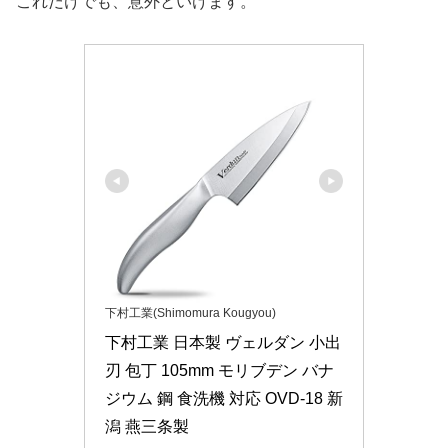
これだけでも、意外といけます。
下村工業(Shimomura Kougyou)
下村工業 日本製 ヴェルダン 小出
刃 包丁 105mm モリブデン バナ
ジウム 鋼 食洗機 対応 OVD-18 新
潟 燕三条製