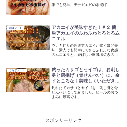
誰でも簡単。テナガエビの素揚げ
アカエイが美味すぎた！＃２ 簡
料理ノート
単アカエイのふわふわとろとろム
ニエル
ウナギ釣りの外道アカエイが驚くほど美
味！素人でも簡単にできるふわふわ食感
のムニエルと、香ばしい軟骨塩焼きの作
り方をご紹介します。
釣ったカサゴとセイゴは、お刺し
うなぎノート
身と唐揚げ（骨せんべい）に。余
すところなく美味しくいただきま
した。
釣れたてカサゴとセイゴを、刺し身と骨
せんべいにしてみました。ビールのおつ
まみに最高です。
スポンサーリンク