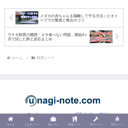
メダカの赤ちゃんを隔離して守る方法｜ビオト
ープでの繁殖と救出のコツ
ウナギ飼育の難関「エサ食べない問題」開始4ヶ
月で試した餌と反応まとめ
ホーム
料理ノート
ホーム
プライバシーポリシー
免責事項
お問い合わせ
ホーム
うなぎノート
旅ノート
料理ノート
DIYノート
BIOノート