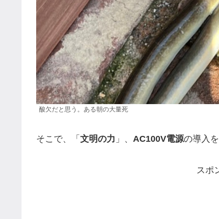
酸欠だと思う。ある朝の大量死
そこで、「
文明の力
」、
AC100V電源
の導入を
スポ