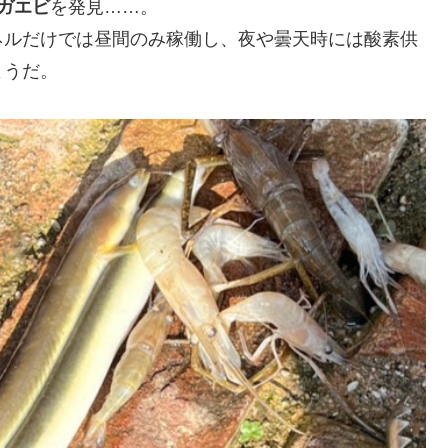
ガエビ
を発見……。
ネルだけでは昼間のみ稼働し、夜や曇天時には酸素供
ようだ。