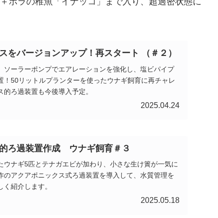
多数＋ボラの稚魚「イナッコ」まで入り、超過密状態に
スをバージョンアップ！再スタート （＃２）
、ソーラーポンプでエアレーションを強化し、塩ビパイプ
置！50リットルプランターを使ったウナギ飼育に再チャレ
ス的ろ過装置も今後導入予定。
2025.04.24
的ろ過装置作成 ウナギ飼育＃３
たウナギ5匹とテナガエビが加わり、小さな生け簀が一気に
作のアクアポニックス式ろ過装置を導入して、水質管理を
しく紹介します。
2025.05.18