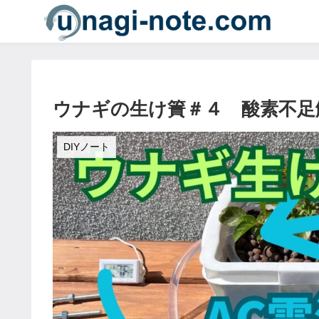
ウナギの生け簀＃４ 酸素不足
DIYノート