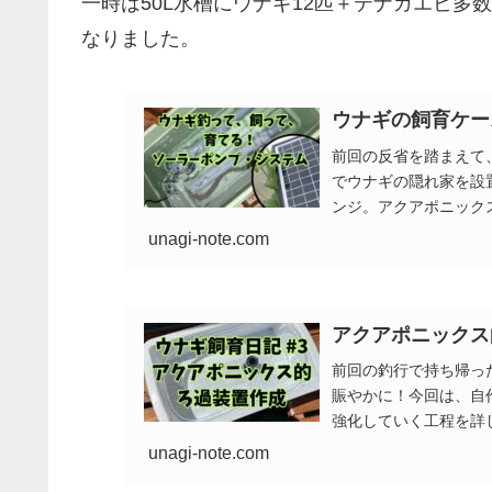
一時は50L水槽にウナギ12匹＋テナガエビ
なりました。
ウナギの飼育ケー
前回の反省を踏まえて
でウナギの隠れ家を設
ンジ。アクアポニック
unagi-note.com
アクアポニックス
前回の釣行で持ち帰っ
賑やかに！今回は、自
強化していく工程を詳
unagi-note.com