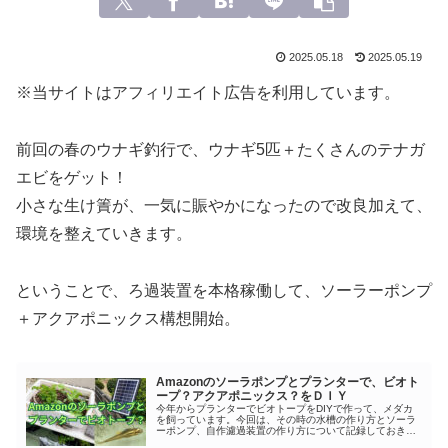
2025.05.18
2025.05.19
※当サイトはアフィリエイト広告を利用しています。
前回の春のウナギ釣行で、ウナギ5匹＋たくさんのテナガ
エビをゲット！
小さな生け簀が、一気に賑やかになったので改良加えて、
環境を整えていきます。
ということで、ろ過装置を本格稼働して、ソーラーポンプ
＋アクアポニックス構想開始。
Amazonのソーラポンプとプランターで、ビオト
ープ？アクアポニックス？をＤＩＹ
今年からプランターでビオトープをDIYで作って、メダカ
を飼っています。今回は、その時の水槽の作り方とソーラ
ーポンプ、自作濾過装置の作り方について記録しておきま
す～。