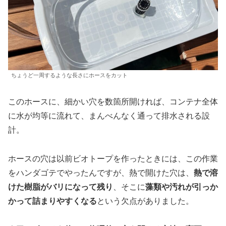
ちょうど一周するような長さにホースをカット
このホースに、細かい穴を数箇所開ければ、コンテナ全体
に水が均等に流れて、まんべんなく通って排水される設
計。
ホースの穴は以前ビオトープを作ったときには、この作業
をハンダゴテでやったんですが、熱で開けた穴は、
熱で溶
けた樹脂がバリになって残り
、そこに
藻類や汚れが引っか
かって詰まりやすくなる
という欠点がありました。