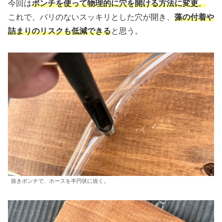
今回は
ポンチを使って物理的に穴を開ける方法に変更
。
これで、バリのないスッキリとした穴が開き、
藻の付着や
詰まりのリスクも低減できる
と思う。
抜きポンチで、ホースを半円状に抜く。