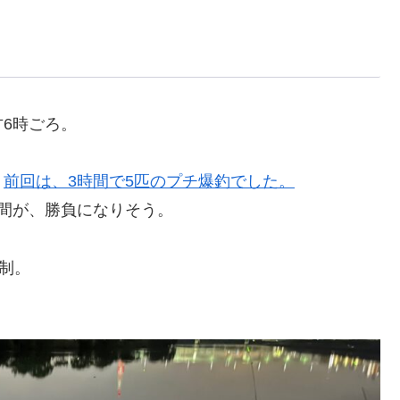
6時ごろ。
。
前回は、3時間で5匹のプチ爆釣でした。
間が、勝負になりそう。
体制。