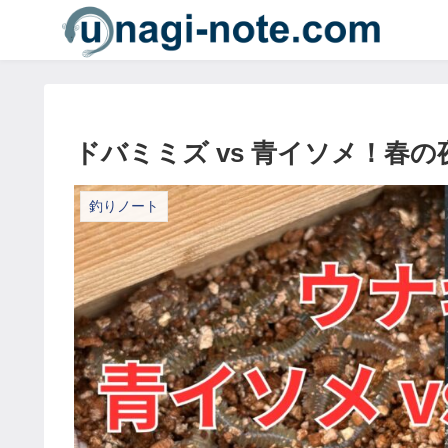
ドバミミズ vs 青イソメ！春の
釣りノート