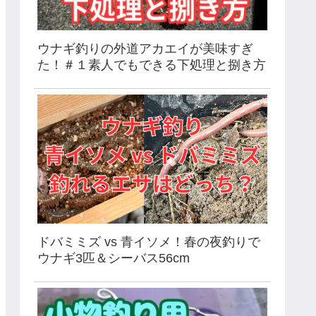
ウナギ釣りの外道アカエイが美味すぎ
た！＃１素人でもできる下処理と捌き方
ドバミミズ vs 青イソメ！春の夜釣りで
ウナギ3匹＆シーバス56cm