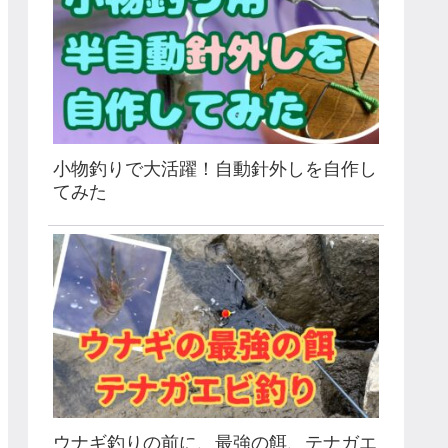
小物釣りで大活躍！自動針外しを自作し
てみた
ウナギ釣りの前に、最強の餌、テナガエ