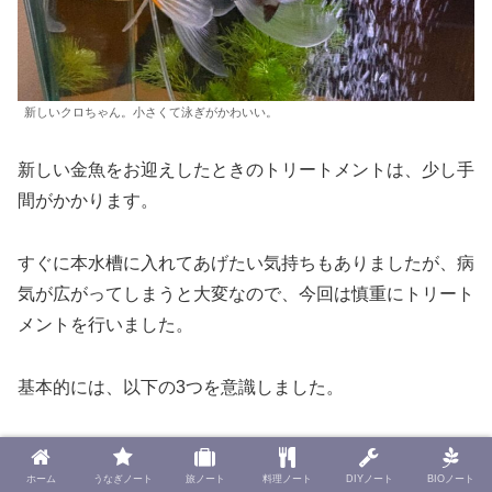
新しいクロちゃん。小さくて泳ぎがかわいい。
新しい金魚をお迎えしたときのトリートメントは、少し手
間がかかります。
すぐに本水槽に入れてあげたい気持ちもありましたが、病
気が広がってしまうと大変なので、今回は慎重にトリート
メントを行いました。
基本的には、以下の3つを意識しました。
塩浴でしっかり体調を整える
ホーム
うなぎノート
旅ノート
料理ノート
DIYノート
BIOノート
絶食で負担を減らす