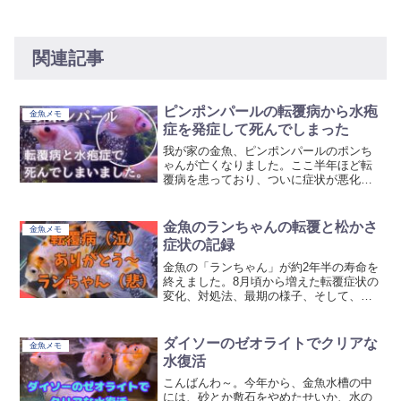
関連記事
ピンポンパールの転覆病から水疱
金魚メモ
症を発症して死んでしまった
我が家の金魚、ピンポンパールのポンち
ゃんが亡くなりました。ここ半年ほど転
覆病を患っており、ついに症状が悪化し
て命を落としてしまいました。
金魚のランちゃんの転覆と松かさ
金魚メモ
症状の記録
金魚の「ランちゃん」が約2年半の寿命を
終えました。8月頃から増えた転覆症状の
変化、対処法、最期の様子、そして、残
された金魚は一匹だけ（泣）
ダイソーのゼオライトでクリアな
金魚メモ
水復活
こんばんわ～。今年から、金魚水槽の中
には、砂とか敷石をやめたせいか、水の