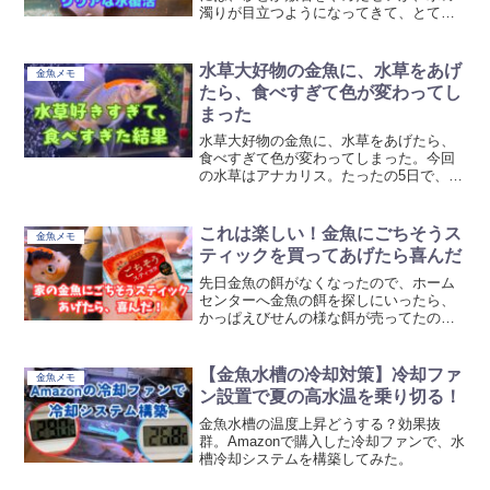
濁りが目立つようになってきて、とても
気になってきたんですよね。そこで、ダ
イソーにパワーゼオライトという商品
で、透明な水復活を試してみました。
水草大好物の金魚に、水草をあげ
金魚メモ
たら、食べすぎて色が変わってし
まった
水草大好物の金魚に、水草をあげたら、
食べすぎて色が変わってしまった。今回
の水草はアナカリス。たったの5日で、葉
っぱほぼ無くなってる状態。そうなる
と、金魚の色も緑に、、、
これは楽しい！金魚にごちそうス
金魚メモ
ティックを買ってあげたら喜んだ
先日金魚の餌がなくなったので、ホーム
センターへ金魚の餌を探しにいったら、
かっぱえびせんの様な餌が売ってたの
で、家の金魚にあげてみました～
【金魚水槽の冷却対策】冷却ファ
金魚メモ
ン設置で夏の高水温を乗り切る！
金魚水槽の温度上昇どうする？効果抜
群。Amazonで購入した冷却ファンで、水
槽冷却システムを構築してみた。