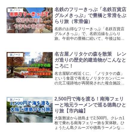
名鉄のフリーきっぷ「名鉄百貨店
旅ノート
グルメきっぷ」で豊橋と常滑をぶ
らり旅（常滑偏）
名鉄のお得なフリーきっぷ「名鉄百貨店
グルメきっぷ」で、名鉄沿線をぶらり
旅。午前中の豊橋に続いて、午後は知多
半島の常滑市。やきものの街やきもの散
歩道を散歩してきました。
名古屋ノリタケの森を散策 レン
旅ノート
ガ造りの歴史的建造物がこんなと
ころに！
名古屋駅の程近くに、「ノリタケの森」
という食器で有名なノリタケカンパニー
の元工場跡地が再開発された複合施設が
あります。イオンモールやプラネタリウ
ム、芝生の公園等があるスポットで、名
古屋駅からのアクセスも徒歩圏内。先日
2,500円で海を渡る！南海フェリ
旅ノート
そのプラネタリウムに行く機会がありま
ーと地元ラーメンで巡る徳島ひと
したので、紹介いたします。
り旅【市内編】
大阪難波から徳島まで2,500円。クレカ1
枚で乗れる南海フェリー旅を実体験。ひ
ょうたん島クルーズや徳島ラーメンな
ど、市内半日観光ルートと所要時間を詳