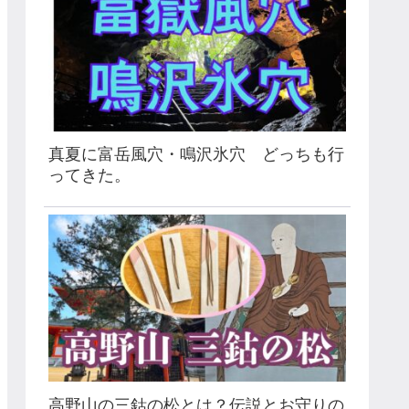
真夏に富岳風穴・鳴沢氷穴 どっちも行
ってきた。
高野山の三鈷の松とは？伝説とお守りの