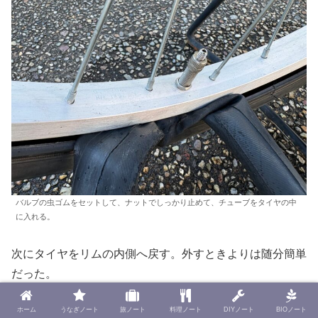
バルブの虫ゴムをセットして、ナットでしっかり止めて、チューブをタイヤの中
に入れる。
次にタイヤをリムの内側へ戻す。外すときよりは随分簡単
だった。
ホーム
うなぎノート
旅ノート
料理ノート
DIYノート
BIOノート