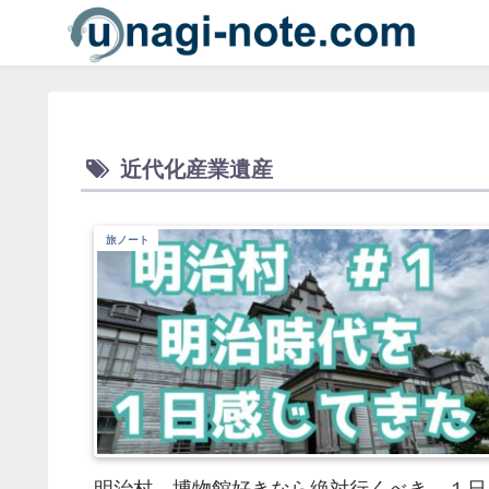
近代化産業遺産
旅ノート
明治村、博物館好きなら絶対行くべき。１日