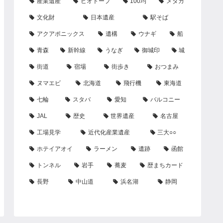
産業遺産
ビオトープ
100均
メダカ
文化財
日本遺産
駅そば
アクアポニックス
遺構
ウナギ
船
青森
新幹線
うなぎ
御城印
城
街道
宿場
街歩き
おつまみ
ヌマエビ
北海道
飛行機
東海道
七輪
スタバ
愛知
バルコニー
JAL
歴史
世界遺産
名古屋
工場見学
近代化産業遺産
三大○○
ホテイアオイ
ラーメン
遺跡
函館
トンネル
岩手
蕎麦
歴まちカード
長野
中山道
浜名湖
静岡