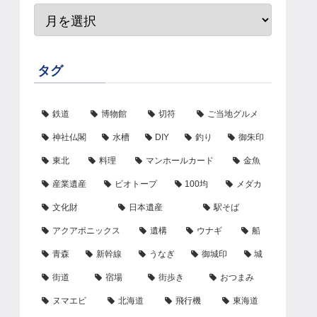
タグ
鉄道
博物館
切符
ご当地グルメ
神社仏閣
水槽
DIY
釣り
御朱印
東北
料理
マンホールカード
金魚
産業遺産
ビオトープ
100均
メダカ
文化財
日本遺産
駅そば
アクアポニックス
遺構
ウナギ
船
青森
新幹線
うなぎ
御城印
城
街道
宿場
街歩き
おつまみ
ヌマエビ
北海道
飛行機
東海道