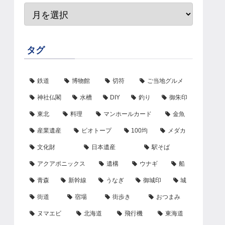
タグ
鉄道
博物館
切符
ご当地グルメ
神社仏閣
水槽
DIY
釣り
御朱印
東北
料理
マンホールカード
金魚
産業遺産
ビオトープ
100均
メダカ
文化財
日本遺産
駅そば
アクアポニックス
遺構
ウナギ
船
青森
新幹線
うなぎ
御城印
城
街道
宿場
街歩き
おつまみ
ヌマエビ
北海道
飛行機
東海道