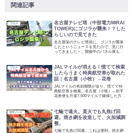
関連記事
名古屋テレビ塔（中部電力MIRAI
ブログ
TOWER)にゴジラが襲来！？した
らしいので見てきた
名古屋栄のテレビ塔前に、ゴジラが襲来
したというニュースを見たので、見に行
ってきました～。開催中のパネル展もご
紹介。
JALマイルが消える！慌てて検索
ブログ
したらうまく特典航空券が取れた
話｜名古屋（小牧）→花巻
JALマイルの有効期限が迫り、慌てて特
典航空券を検索。名古屋（小牧）→岩手
花巻便を片道7,500マイルで確保した方法
と、週末でも予約しやすいコツ、レンタ
カーの確保まで紹介します。
七輪で遠火。直火でも丸焦げ回
DIYノート
避。焼き網を改造して、火加減調
整。
七輪で丸焦げ回避。これは便利。焼き網