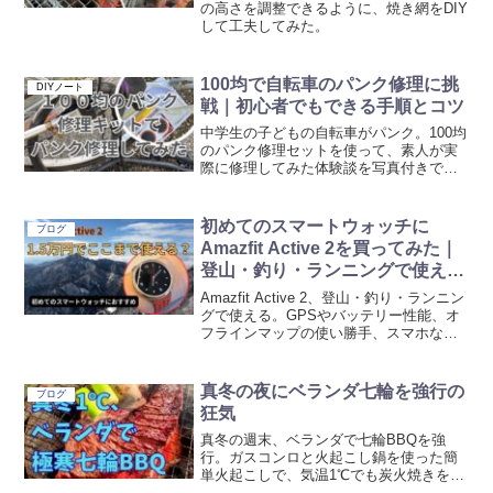
の高さを調整できるように、焼き網をDIY
して工夫してみた。
100均で自転車のパンク修理に挑
DIYノート
戦｜初心者でもできる手順とコツ
中学生の子どもの自転車がパンク。100均
のパンク修理セットを使って、素人が実
際に修理してみた体験談を写真付きで紹
介します。修理代2,000円超と比べて本当
に使えるのか検証。
初めてのスマートウォッチに
ブログ
Amazfit Active 2を買ってみた｜
登山・釣り・ランニングで使えそ
う
Amazfit Active 2、登山・釣り・ランニン
グで使える。GPSやバッテリー性能、オ
フラインマップの使い勝手、スマホなし
で使えるかなど、初めてのスマートウォ
ッチとしての充実の満足度。コスパ重視
でスマートウォッチを探している方にお
真冬の夜にベランダ七輪を強行の
ブログ
すすめです。
狂気
真冬の週末、ベランダで七輪BBQを強
行。ガスコンロと火起こし鍋を使った簡
単火起こしで、気温1℃でも炭火焼きを楽
しめた体験談。