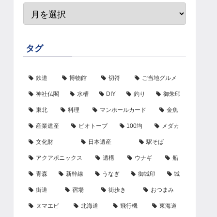
タグ
鉄道
博物館
切符
ご当地グルメ
神社仏閣
水槽
DIY
釣り
御朱印
東北
料理
マンホールカード
金魚
産業遺産
ビオトープ
100均
メダカ
文化財
日本遺産
駅そば
アクアポニックス
遺構
ウナギ
船
青森
新幹線
うなぎ
御城印
城
街道
宿場
街歩き
おつまみ
ヌマエビ
北海道
飛行機
東海道