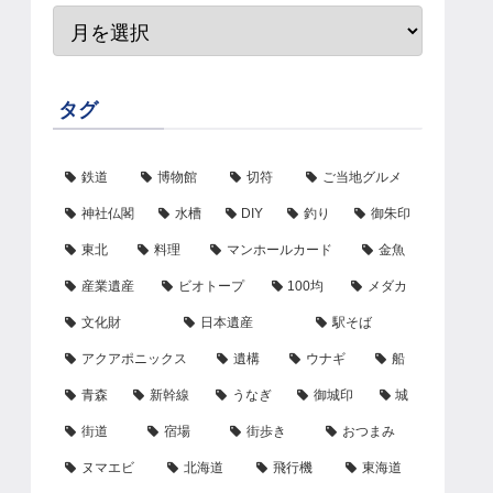
タグ
鉄道
博物館
切符
ご当地グルメ
神社仏閣
水槽
DIY
釣り
御朱印
東北
料理
マンホールカード
金魚
産業遺産
ビオトープ
100均
メダカ
文化財
日本遺産
駅そば
アクアポニックス
遺構
ウナギ
船
青森
新幹線
うなぎ
御城印
城
街道
宿場
街歩き
おつまみ
ヌマエビ
北海道
飛行機
東海道