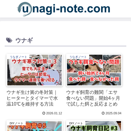
ウナギ
うなぎノート
うなぎノート
ウナギ生け簀の冬対策｜
ウナギ飼育の難関「エサ
ヒーターとタイマーで水
食べない問題」開始4ヶ月
温10℃を維持する方法
で試した餌と反応まとめ
2026.01.12
2025.09.04
DIYノート
DIYノート