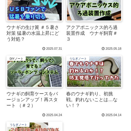
ウナギの生け簀 ＃５暑さ
アクアポニックス的ろ過
対策 猛暑の水温上昇にど
装置作成 ウナギ飼育＃
う対処？
３
2025.07.31
2025.05.18
DIYノート
うなぎノート
ウナギの飼育ケースをバ
春のウナギ釣り、初挑
ージョンアップ！再スタ
戦。釣れないことは…な
ート （＃２）
い！？
2025.04.24
2025.04.14
うなぎノート