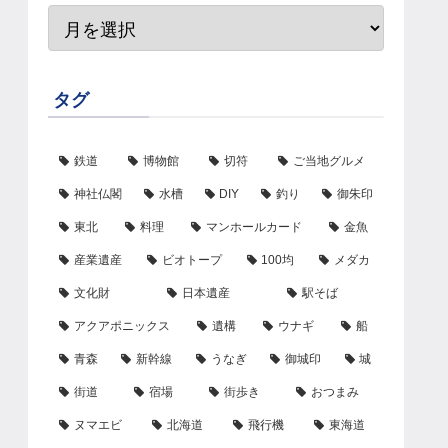
タグ
鉄道
博物館
切符
ご当地グルメ
神社仏閣
水槽
DIY
釣り
御朱印
東北
料理
マンホールカード
金魚
産業遺産
ビオトープ
100均
メダカ
文化財
日本遺産
駅そば
アクアポニックス
遺構
ウナギ
船
青森
新幹線
うなぎ
御城印
城
街道
宿場
街歩き
おつまみ
ヌマエビ
北海道
飛行機
東海道