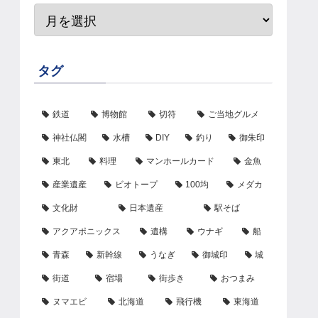
タグ
鉄道
博物館
切符
ご当地グルメ
神社仏閣
水槽
DIY
釣り
御朱印
東北
料理
マンホールカード
金魚
産業遺産
ビオトープ
100均
メダカ
文化財
日本遺産
駅そば
アクアポニックス
遺構
ウナギ
船
青森
新幹線
うなぎ
御城印
城
街道
宿場
街歩き
おつまみ
ヌマエビ
北海道
飛行機
東海道