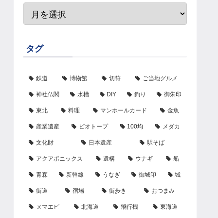
タグ
鉄道
博物館
切符
ご当地グルメ
神社仏閣
水槽
DIY
釣り
御朱印
東北
料理
マンホールカード
金魚
産業遺産
ビオトープ
100均
メダカ
文化財
日本遺産
駅そば
アクアポニックス
遺構
ウナギ
船
青森
新幹線
うなぎ
御城印
城
街道
宿場
街歩き
おつまみ
ヌマエビ
北海道
飛行機
東海道