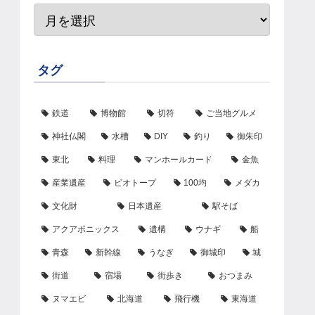
タグ
鉄道
博物館
切符
ご当地グルメ
神社仏閣
水槽
DIY
釣り
御朱印
東北
料理
マンホールカード
金魚
産業遺産
ビオトープ
100均
メダカ
文化財
日本遺産
駅そば
アクアポニックス
遺構
ウナギ
船
青森
新幹線
うなぎ
御城印
城
街道
宿場
街歩き
おつまみ
ヌマエビ
北海道
飛行機
東海道