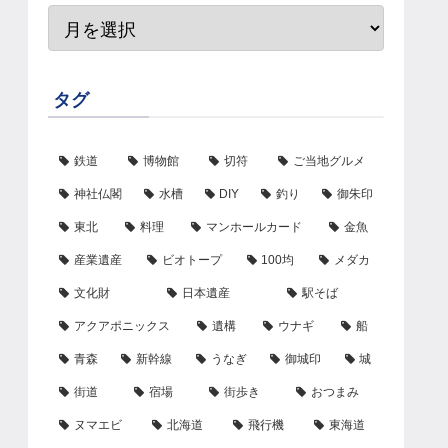
タグ
鉄道
博物館
切符
ご当地グルメ
神社仏閣
水槽
DIY
釣り
御朱印
東北
料理
マンホールカード
金魚
産業遺産
ビオトープ
100均
メダカ
文化財
日本遺産
駅そば
アクアポニックス
遺構
ウナギ
船
青森
新幹線
うなぎ
御城印
城
街道
宿場
街歩き
おつまみ
ヌマエビ
北海道
飛行機
東海道