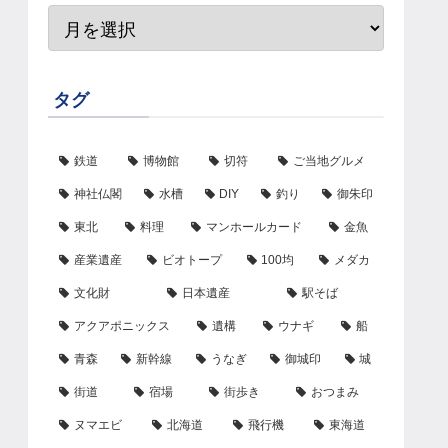
タグ
鉄道
博物館
切符
ご当地グルメ
神社仏閣
水槽
DIY
釣り
御朱印
東北
料理
マンホールカード
金魚
産業遺産
ビオトープ
100均
メダカ
文化財
日本遺産
駅そば
アクアポニックス
遺構
ウナギ
船
青森
新幹線
うなぎ
御城印
城
街道
宿場
街歩き
おつまみ
ヌマエビ
北海道
飛行機
東海道