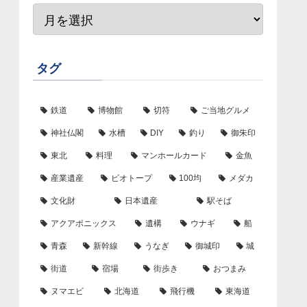
タグ
鉄道
博物館
切符
ご当地グルメ
神社仏閣
水槽
DIY
釣り
御朱印
東北
料理
マンホールカード
金魚
産業遺産
ビオトープ
100均
メダカ
文化財
日本遺産
駅そば
アクアポニックス
遺構
ウナギ
船
青森
新幹線
うなぎ
御城印
城
街道
宿場
街歩き
おつまみ
ヌマエビ
北海道
飛行機
東海道