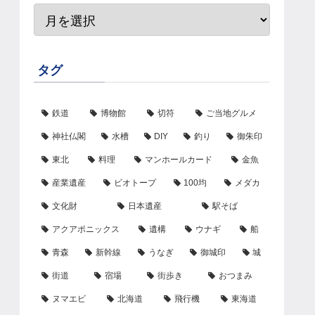
タグ
鉄道
博物館
切符
ご当地グルメ
神社仏閣
水槽
DIY
釣り
御朱印
東北
料理
マンホールカード
金魚
産業遺産
ビオトープ
100均
メダカ
文化財
日本遺産
駅そば
アクアポニックス
遺構
ウナギ
船
青森
新幹線
うなぎ
御城印
城
街道
宿場
街歩き
おつまみ
ヌマエビ
北海道
飛行機
東海道