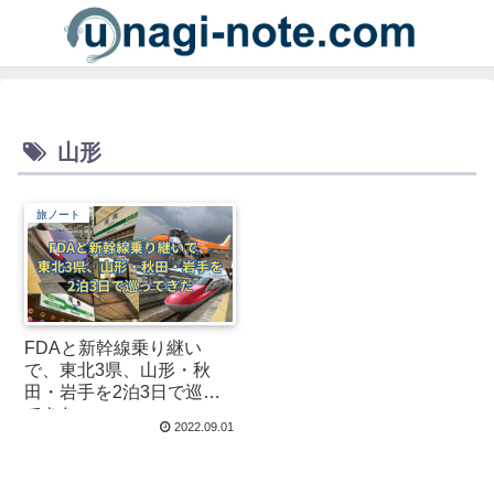
山形
旅ノート
FDAと新幹線乗り継い
で、東北3県、山形・秋
田・岩手を2泊3日で巡っ
てきた
2022.09.01