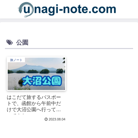
公園
旅ノート
はこだて旅するパスポー
トで、函館から午前中だ
けで大沼公園へ行って帰
ってきた。
2023.08.04