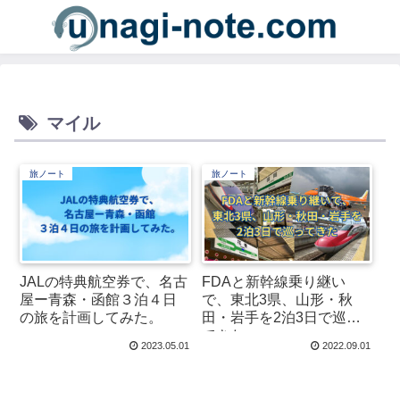
マイル
旅ノート
旅ノート
JALの特典航空券で、名古
FDAと新幹線乗り継い
屋ー青森・函館３泊４日
で、東北3県、山形・秋
の旅を計画してみた。
田・岩手を2泊3日で巡っ
てきた
2023.05.01
2022.09.01