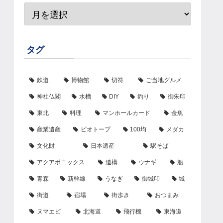
タグ
鉄道
博物館
切符
ご当地グルメ
神社仏閣
水槽
DIY
釣り
御朱印
東北
料理
マンホールカード
金魚
産業遺産
ビオトープ
100均
メダカ
文化財
日本遺産
駅そば
アクアポニックス
遺構
ウナギ
船
青森
新幹線
うなぎ
御城印
城
街道
宿場
街歩き
おつまみ
ヌマエビ
北海道
飛行機
東海道