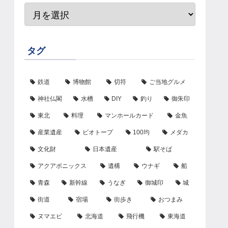
タグ
鉄道
博物館
切符
ご当地グルメ
神社仏閣
水槽
DIY
釣り
御朱印
東北
料理
マンホールカード
金魚
産業遺産
ビオトープ
100均
メダカ
文化財
日本遺産
駅そば
アクアポニックス
遺構
ウナギ
船
青森
新幹線
うなぎ
御城印
城
街道
宿場
街歩き
おつまみ
ヌマエビ
北海道
飛行機
東海道