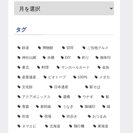
タグ
鉄道
博物館
切符
ご当地グルメ
神社仏閣
水槽
DIY
釣り
御朱印
東北
料理
マンホールカード
金魚
産業遺産
ビオトープ
100均
メダカ
文化財
日本遺産
駅そば
アクアポニックス
遺構
ウナギ
船
青森
新幹線
うなぎ
御城印
城
街道
宿場
街歩き
おつまみ
ヌマエビ
北海道
飛行機
東海道