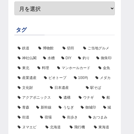
タグ
鉄道
博物館
切符
ご当地グルメ
神社仏閣
水槽
DIY
釣り
御朱印
東北
料理
マンホールカード
金魚
産業遺産
ビオトープ
100均
メダカ
文化財
日本遺産
駅そば
アクアポニックス
遺構
ウナギ
船
青森
新幹線
うなぎ
御城印
城
街道
宿場
街歩き
おつまみ
ヌマエビ
北海道
飛行機
東海道