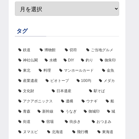
タグ
鉄道
博物館
切符
ご当地グルメ
神社仏閣
水槽
DIY
釣り
御朱印
東北
料理
マンホールカード
金魚
産業遺産
ビオトープ
100均
メダカ
文化財
日本遺産
駅そば
アクアポニックス
遺構
ウナギ
船
青森
新幹線
うなぎ
御城印
城
街道
宿場
街歩き
おつまみ
ヌマエビ
北海道
飛行機
東海道