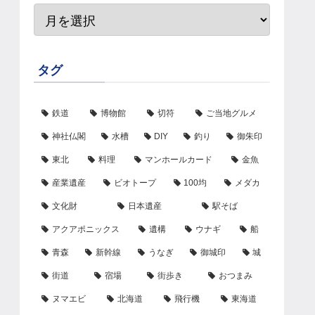
タグ
鉄道
博物館
切符
ご当地グルメ
神社仏閣
水槽
DIY
釣り
御朱印
東北
料理
マンホールカード
金魚
産業遺産
ビオトープ
100均
メダカ
文化財
日本遺産
駅そば
アクアポニックス
遺構
ウナギ
船
青森
新幹線
うなぎ
御城印
城
街道
宿場
街歩き
おつまみ
ヌマエビ
北海道
飛行機
東海道