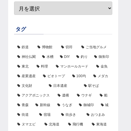
タグ
鉄道
博物館
切符
ご当地グルメ
神社仏閣
水槽
DIY
釣り
御朱印
東北
料理
マンホールカード
金魚
産業遺産
ビオトープ
100均
メダカ
文化財
日本遺産
駅そば
アクアポニックス
遺構
ウナギ
船
青森
新幹線
うなぎ
御城印
城
街道
宿場
街歩き
おつまみ
ヌマエビ
北海道
飛行機
東海道